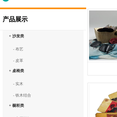
产品展示
+ 沙发类
- 布艺
- 皮革
+ 桌椅类
- 实木
- 铁木结合
+ 橱柜类