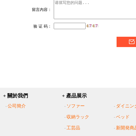
留言內容：
验 证 码：
+ 關於我們
+ 產品展示
公司簡介
ソファー
ダイニン
-
-
-
収納ラック
ベッド
-
-
工芸品
新開発商
-
-