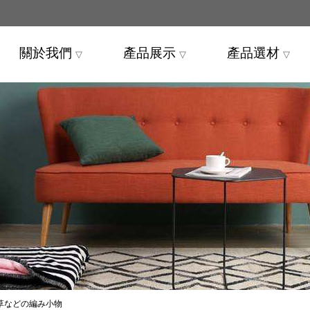
關於我們
產品展示
產品選材
▽
▽
▽
草などの編み小物